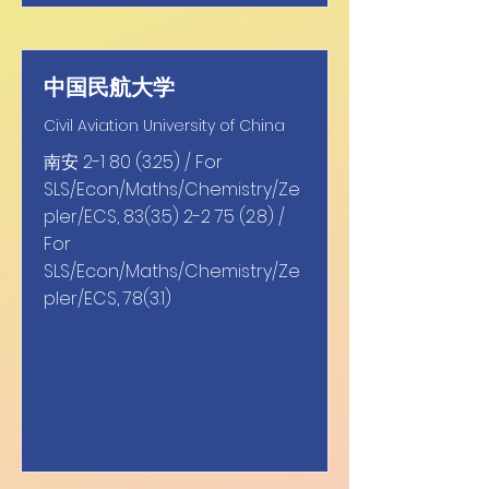
中国民航大学
Civil Aviation University of China
南安
2-1 80 (3.25)
/ For
SLS/Econ/Maths/Chemistry/Ze
pler/ECS,
83(3.5) 2-2 75 (2.8)
/
For
SLS/Econ/Maths/Chemistry/Ze
pler/ECS, 78(3.1)