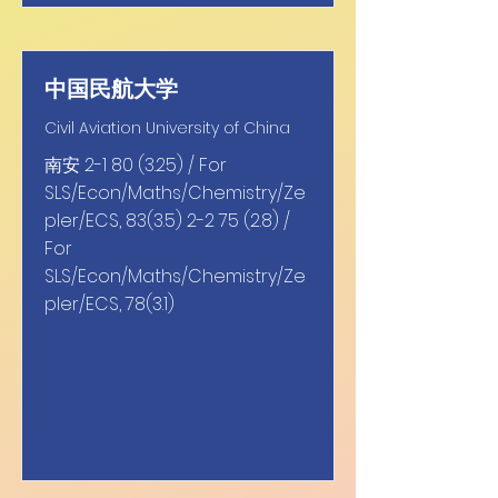
中国民航大学
Civil Aviation University of China
南安
2-1 80 (3.25)
/ For
SLS/Econ/Maths/Chemistry/Ze
pler/ECS,
83(3.5) 2-2 75 (2.8)
/
For
SLS/Econ/Maths/Chemistry/Ze
pler/ECS, 78(3.1)