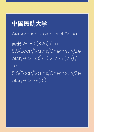
中国民航大学
Civil Aviation University of China
南安
2-1 80 (3.25)
/ For
SLS/Econ/Maths/Chemistry/Ze
pler/ECS,
83(3.5) 2-2 75 (2.8)
/
For
SLS/Econ/Maths/Chemistry/Ze
pler/ECS, 78(3.1)