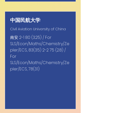
中国民航大学
Civil Aviation University of China
南安
2-1 80 (3.25)
/ For
SLS/Econ/Maths/Chemistry/Ze
pler/ECS,
83(3.5) 2-2 75 (2.8)
/
For
SLS/Econ/Maths/Chemistry/Ze
pler/ECS, 78(3.1)