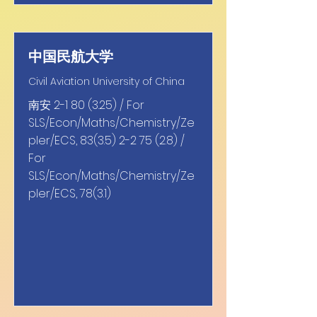
中国民航大学
Civil Aviation University of China
南安
2-1 80 (3.25)
/ For
SLS/Econ/Maths/Chemistry/Ze
pler/ECS,
83(3.5) 2-2 75 (2.8)
/
For
SLS/Econ/Maths/Chemistry/Ze
pler/ECS, 78(3.1)