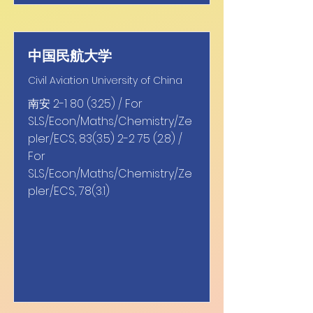
中国民航大学
Civil Aviation University of China
南安
2-1 80 (3.25)
/ For
SLS/Econ/Maths/Chemistry/Ze
pler/ECS,
83(3.5) 2-2 75 (2.8)
/
For
SLS/Econ/Maths/Chemistry/Ze
pler/ECS, 78(3.1)