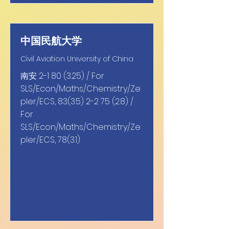
中国民航大学
Civil Aviation University of China
南安
2-1 80 (3.25)
/ For
SLS/Econ/Maths/Chemistry/Ze
pler/ECS,
83(3.5) 2-2 75 (2.8)
/
For
SLS/Econ/Maths/Chemistry/Ze
pler/ECS, 78(3.1)