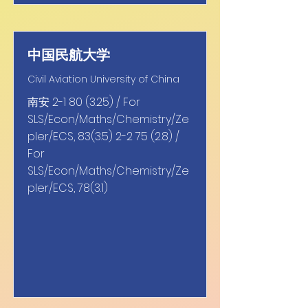
中国民航大学
Civil Aviation University of China
南安
2-1 80 (3.25)
/ For
SLS/Econ/Maths/Chemistry/Ze
pler/ECS,
83(3.5) 2-2 75 (2.8)
/
For
SLS/Econ/Maths/Chemistry/Ze
pler/ECS, 78(3.1)